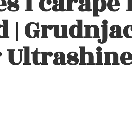
eš i čarape 
 | Grudnjac
 Ultrashin