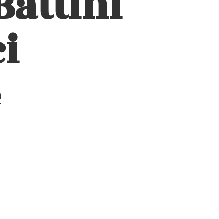
Battini
i
e