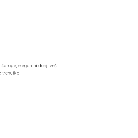
, čarape, elegantni donji veš
ne trenutke