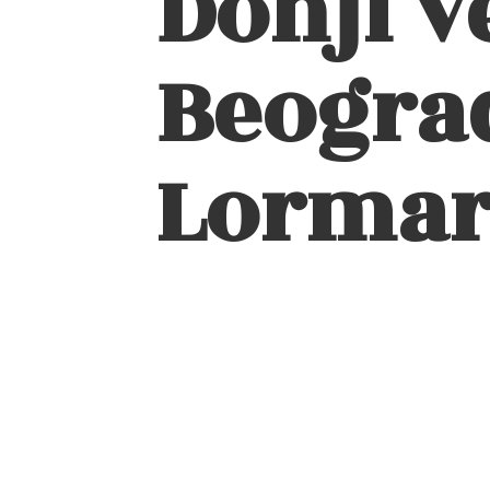
Donji v
Beograd
Lormar