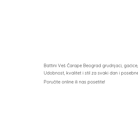
Battini Veš Čarape Beograd grudnjaci, gaćice
Udobnost, kvalitet i stil za svaki dan i poseb
Poručite online ili
nas posetite!