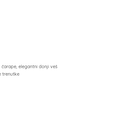
, čarape, elegantni donji veš
ne trenutke