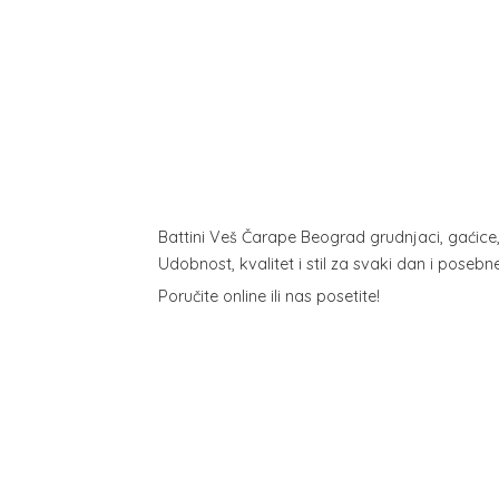
Battini Veš Čarape Beograd grudnjaci, gaćice
Udobnost, kvalitet i stil za svaki dan i poseb
Poručite online ili
nas posetite!