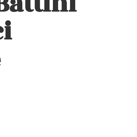
Battini
i
e