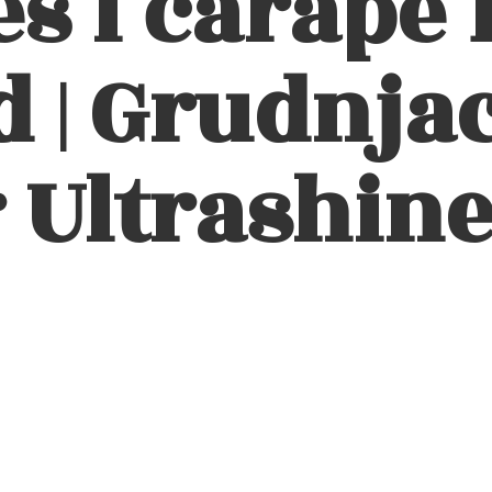
eš i čarape 
 | Grudnjac
 Ultrashin