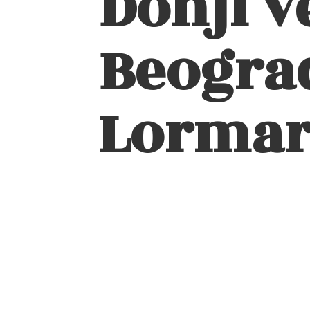
Donji v
Beograd
Lormar