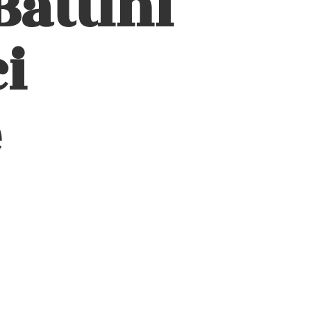
Battini
i
e