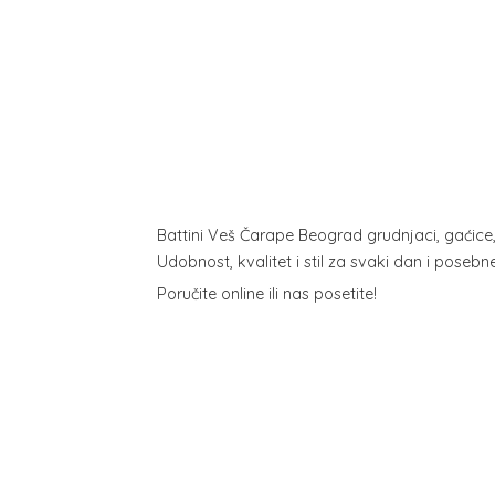
Battini Veš Čarape Beograd grudnjaci, gaćice
Udobnost, kvalitet i stil za svaki dan i poseb
Poručite online ili
nas posetite!