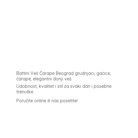
Battini Veš Čarape Beograd grudnjaci, gaćice,
čarape, elegantni donji veš
Udobnost, kvalitet i stil za svaki dan i posebne
trenutke
Poručite online ili
nas posetite!