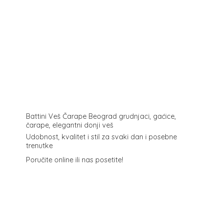
Battini Veš Čarape Beograd grudnjaci, gaćice,
čarape, elegantni donji veš
Udobnost, kvalitet i stil za svaki dan i posebne
trenutke
Poručite online ili
nas posetite!