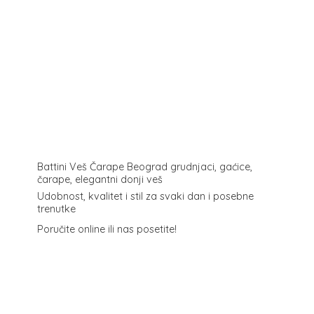
Battini Veš Čarape Beograd grudnjaci, gaćice,
čarape, elegantni donji veš
Udobnost, kvalitet i stil za svaki dan i posebne
trenutke
Poručite online ili
nas posetite!