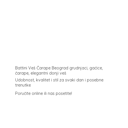
Battini Veš Čarape Beograd grudnjaci, gaćice,
čarape, elegantni donji veš
Udobnost, kvalitet i stil za svaki dan i posebne
trenutke
Poručite online ili
nas posetite!