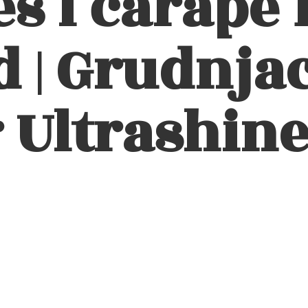
eš i čarape 
 | Grudnjac
 Ultrashin