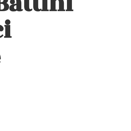
Battini
i
e