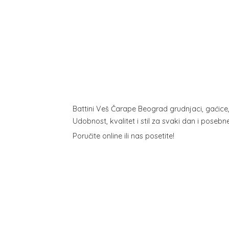
Battini Veš Čarape Beograd grudnjaci, gaćice
Udobnost, kvalitet i stil za svaki dan i poseb
Poručite online ili
nas posetite!