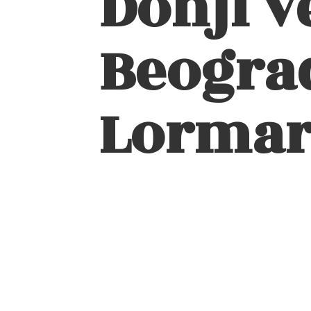
Donji v
Beograd
Lormar