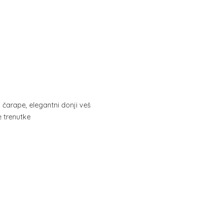
, čarape, elegantni donji veš
ne trenutke