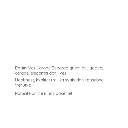
Battini Veš Čarape Beograd grudnjaci, gaćice,
čarape, elegantni donji veš
Udobnost, kvalitet i stil za svaki dan i posebne
trenutke
Poručite online ili
nas posetite!