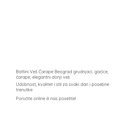
Battini Veš Čarape Beograd grudnjaci, gaćice,
čarape, elegantni donji veš
Udobnost, kvalitet i stil za svaki dan i posebne
trenutke
Poručite online ili
nas posetite!