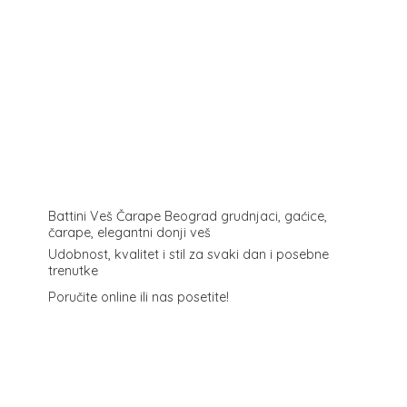
Battini Veš Čarape Beograd grudnjaci, gaćice,
čarape, elegantni donji veš
Udobnost, kvalitet i stil za svaki dan i posebne
trenutke
Poručite online ili
nas posetite!