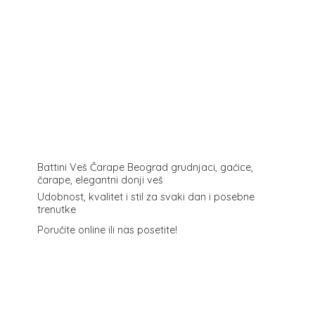
Battini Veš Čarape Beograd grudnjaci, gaćice,
čarape, elegantni donji veš
Udobnost, kvalitet i stil za svaki dan i posebne
trenutke
Poručite online ili
nas posetite!