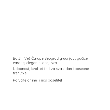
Battini Veš Čarape Beograd grudnjaci, gaćice,
čarape, elegantni donji veš
Udobnost, kvalitet i stil za svaki dan i posebne
trenutke
Poručite online ili
nas posetite!