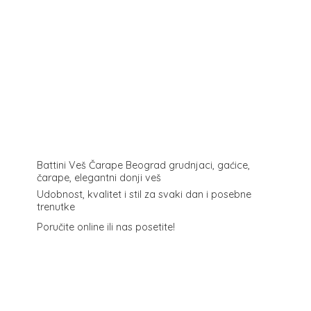
Battini Veš Čarape Beograd grudnjaci, gaćice,
čarape, elegantni donji veš
Udobnost, kvalitet i stil za svaki dan i posebne
trenutke
Poručite online ili
nas posetite!