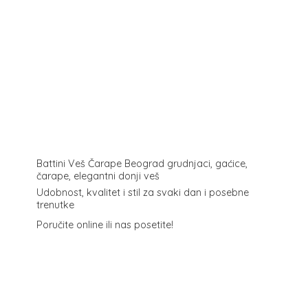
Battini Veš Čarape Beograd grudnjaci, gaćice,
čarape, elegantni donji veš
Udobnost, kvalitet i stil za svaki dan i posebne
trenutke
Poručite online ili
nas posetite!