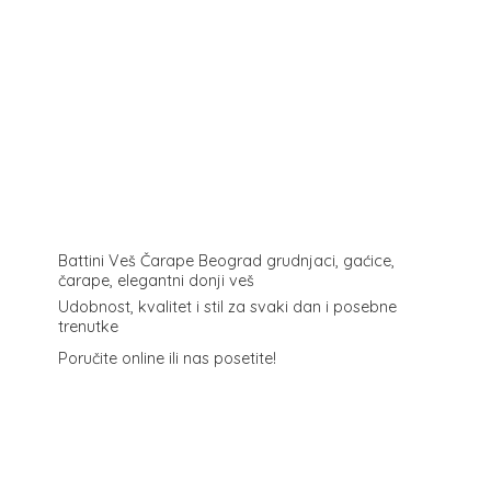
Battini Veš Čarape Beograd grudnjaci, gaćice,
čarape, elegantni donji veš
Udobnost, kvalitet i stil za svaki dan i posebne
trenutke
Poručite online ili
nas posetite!