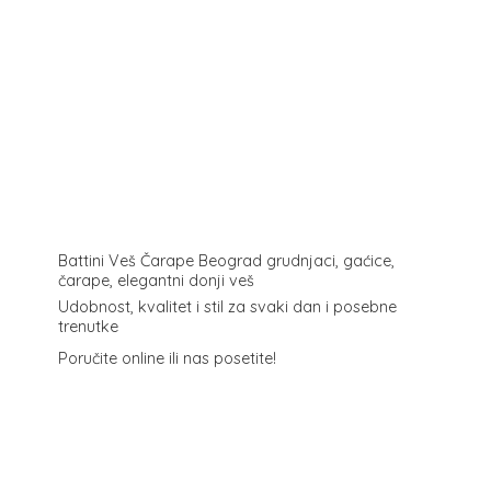
Battini Veš Čarape Beograd grudnjaci, gaćice,
čarape, elegantni donji veš
Udobnost, kvalitet i stil za svaki dan i posebne
trenutke
Poručite online ili
nas posetite!