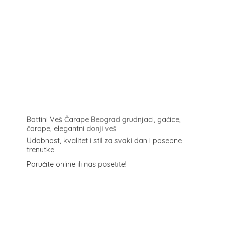
Battini Veš Čarape Beograd grudnjaci, gaćice,
čarape, elegantni donji veš
Udobnost, kvalitet i stil za svaki dan i posebne
trenutke
Poručite online ili
nas posetite!