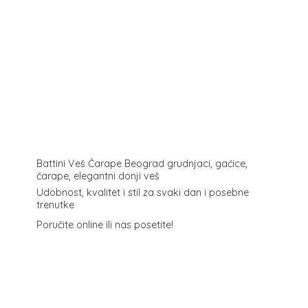
Battini Veš Čarape Beograd grudnjaci, gaćice,
čarape, elegantni donji veš
Udobnost, kvalitet i stil za svaki dan i posebne
trenutke
Poručite online ili
nas posetite!