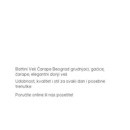
Battini Veš Čarape Beograd grudnjaci, gaćice,
čarape, elegantni donji veš
Udobnost, kvalitet i stil za svaki dan i posebne
trenutke
Poručite online ili
nas posetite!