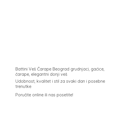
Battini Veš Čarape Beograd grudnjaci, gaćice,
čarape, elegantni donji veš
Udobnost, kvalitet i stil za svaki dan i posebne
trenutke
Poručite online ili
nas posetite!