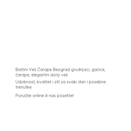
Battini Veš Čarape Beograd grudnjaci, gaćice,
čarape, elegantni donji veš
Udobnost, kvalitet i stil za svaki dan i posebne
trenutke
Poručite online ili
nas posetite!