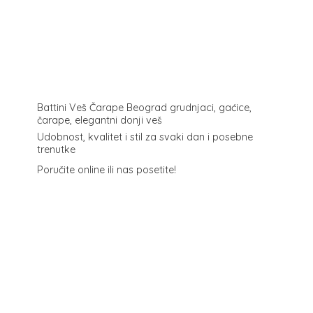
Battini Veš Čarape Beograd grudnjaci, gaćice,
čarape, elegantni donji veš
Udobnost, kvalitet i stil za svaki dan i posebne
trenutke
Poručite online ili
nas posetite!