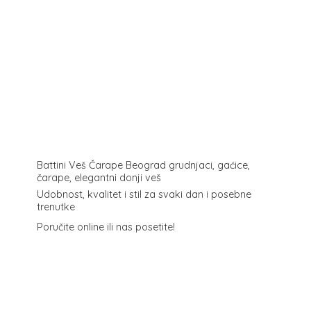
Battini Veš Čarape Beograd grudnjaci, gaćice,
čarape, elegantni donji veš
Udobnost, kvalitet i stil za svaki dan i posebne
trenutke
Poručite online ili
nas posetite!