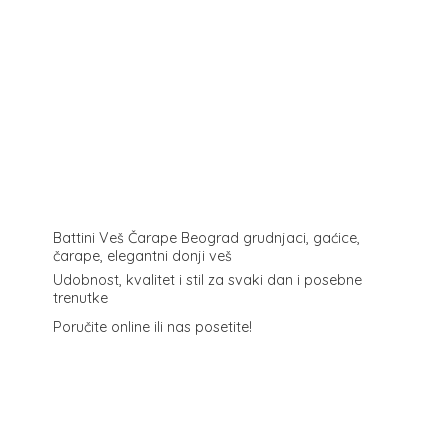
Battini Veš Čarape Beograd grudnjaci, gaćice,
čarape, elegantni donji veš
Udobnost, kvalitet i stil za svaki dan i posebne
trenutke
Poručite online ili
nas posetite!