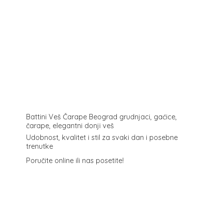
Battini Veš Čarape Beograd grudnjaci, gaćice,
čarape, elegantni donji veš
Udobnost, kvalitet i stil za svaki dan i posebne
trenutke
Poručite online ili
nas posetite!