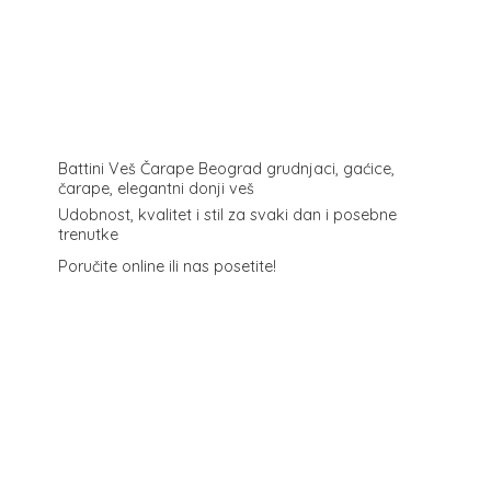
Battini Veš Čarape Beograd grudnjaci, gaćice,
čarape, elegantni donji veš
Udobnost, kvalitet i stil za svaki dan i posebne
trenutke
Poručite online ili
nas posetite!