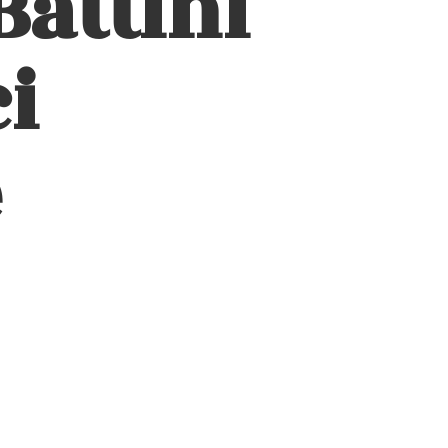
Battini
i
e