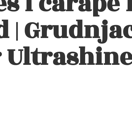
eš i čarape 
 | Grudnjac
 Ultrashin