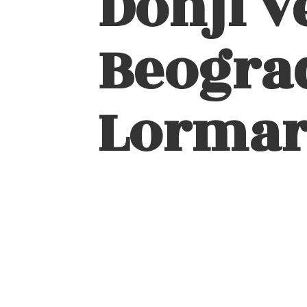
Donji v
Beograd
Lormar