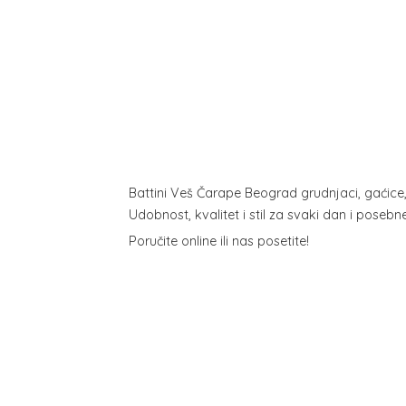
Battini Veš Čarape Beograd grudnjaci, gaćice
Udobnost, kvalitet i stil za svaki dan i poseb
Poručite online ili
nas posetite!