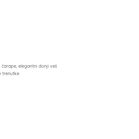
, čarape, elegantni donji veš
ne trenutke