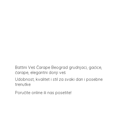
Battini Veš Čarape Beograd grudnjaci, gaćice,
čarape, elegantni donji veš
Udobnost, kvalitet i stil za svaki dan i posebne
trenutke
Poručite online ili
nas posetite!