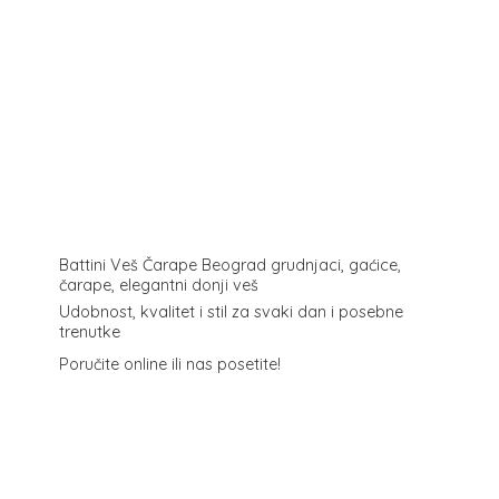
Battini Veš Čarape Beograd grudnjaci, gaćice,
čarape, elegantni donji veš
Udobnost, kvalitet i stil za svaki dan i posebne
trenutke
Poručite online ili
nas posetite!