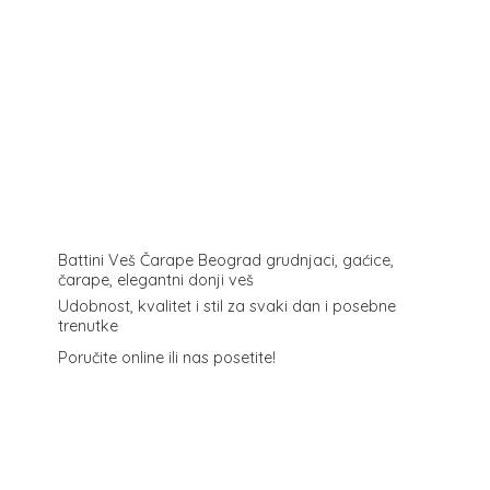
Battini Veš Čarape Beograd grudnjaci, gaćice,
čarape, elegantni donji veš
Udobnost, kvalitet i stil za svaki dan i posebne
trenutke
Poručite online ili
nas posetite!