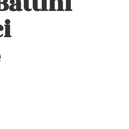
Battini
i
e