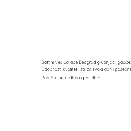
Battini Veš Čarape Beograd grudnjaci, gaćice
Udobnost, kvalitet i stil za svaki dan i poseb
Poručite online ili
nas posetite!