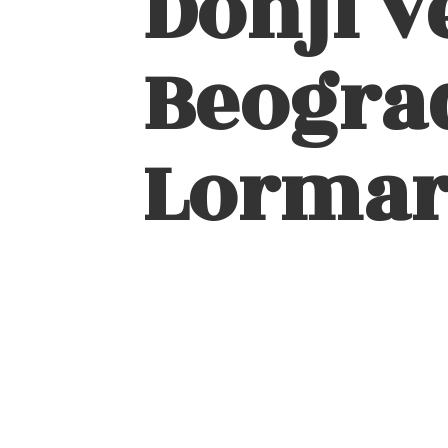
Donji v
Beograd
Lormar