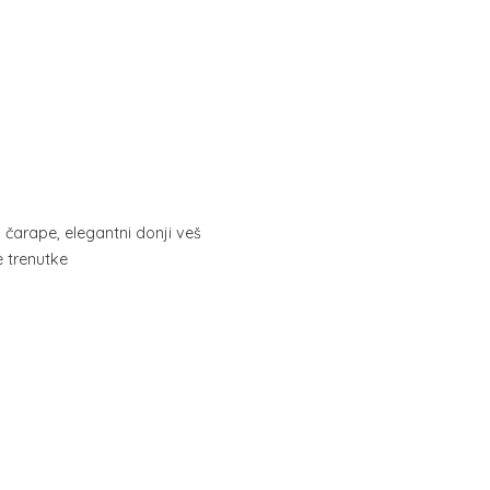
, čarape, elegantni donji veš
ne trenutke