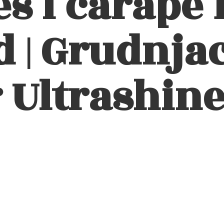
eš i čarape 
 | Grudnjac
 Ultrashin