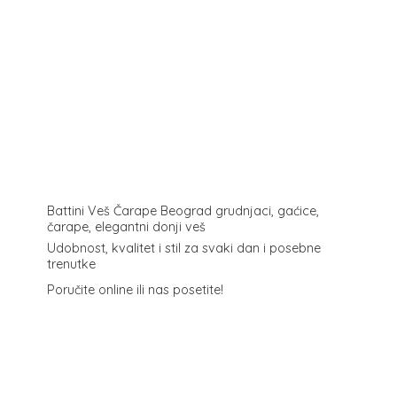
Battini Veš Čarape Beograd grudnjaci, gaćice,
čarape, elegantni donji veš
Udobnost, kvalitet i stil za svaki dan i posebne
trenutke
Poručite online ili
nas posetite!