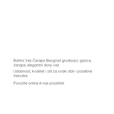
Battini Veš Čarape Beograd grudnjaci, gaćice,
čarape, elegantni donji veš
Udobnost, kvalitet i stil za svaki dan i posebne
trenutke
Poručite online ili
nas posetite!