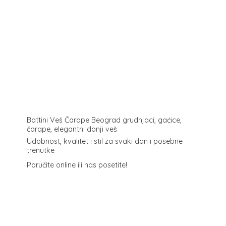
Battini Veš Čarape Beograd grudnjaci, gaćice,
čarape, elegantni donji veš
Udobnost, kvalitet i stil za svaki dan i posebne
trenutke
Poručite online ili
nas posetite!