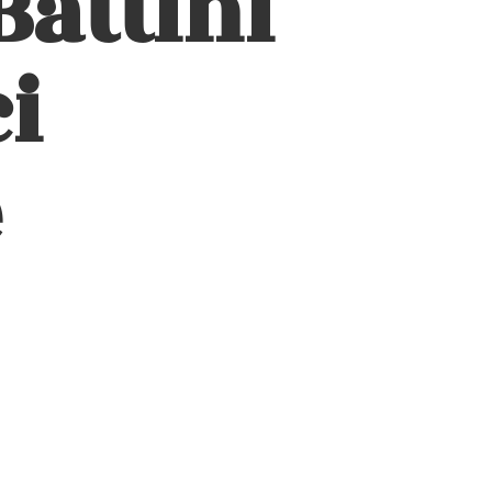
Battini
i
e