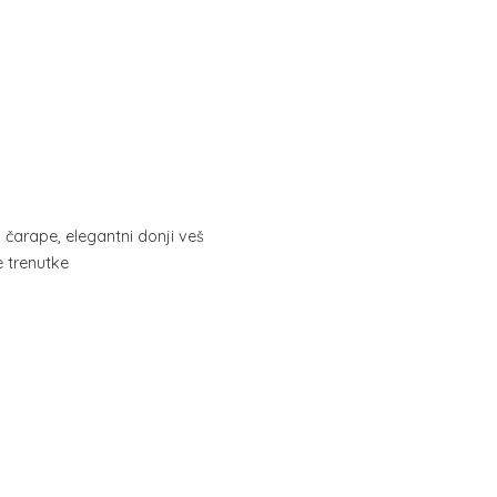
, čarape, elegantni donji veš
ne trenutke