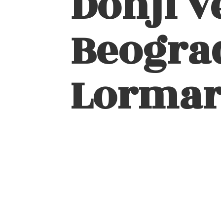
Donji v
Beograd
Lormar