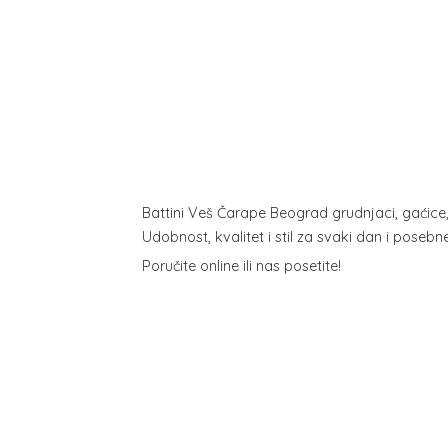
Battini Veš Čarape Beograd grudnjaci, gaćice
Udobnost, kvalitet i stil za svaki dan i poseb
Poručite online ili
nas posetite!