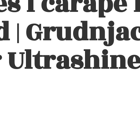
eš i čarape 
 | Grudnjac
 Ultrashin