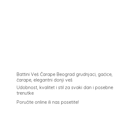
Battini Veš Čarape Beograd grudnjaci, gaćice,
čarape, elegantni donji veš
Udobnost, kvalitet i stil za svaki dan i posebne
trenutke
Poručite online ili
nas posetite!